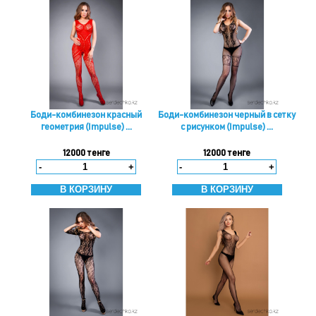
Боди-комбинезон красный
Боди-комбинезон черный в сетку
геометрия (Impulse) ...
с рисунком (Impulse) ...
12000 тенге
12000 тенге
-
+
-
+