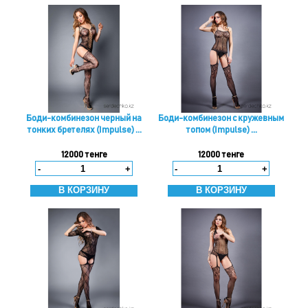
Боди-комбинезон черный на
Боди-комбинезон с кружевным
тонких бретелях (Impulse) ...
топом (Impulse) ...
12000 тенге
12000 тенге
-
+
-
+