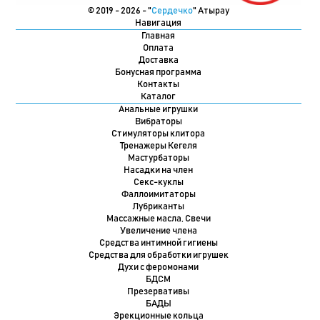
© 2019 - 2026 - "
Сердечко
" Атырау
Навигация
Главная
Оплата
Доставка
Бонусная программа
Контакты
Каталог
Анальные игрушки
Вибраторы
Стимуляторы клитора
Тренажеры Кегеля
Мастурбаторы
Насадки на член
Секс-куклы
Фаллоимитаторы
Лубриканты
Массажные масла, Свечи
Увеличение члена
Средства интимной гигиены
Средства для обработки игрушек
Духи с феромонами
БДСМ
Презервативы
БАДЫ
Эрекционные кольца