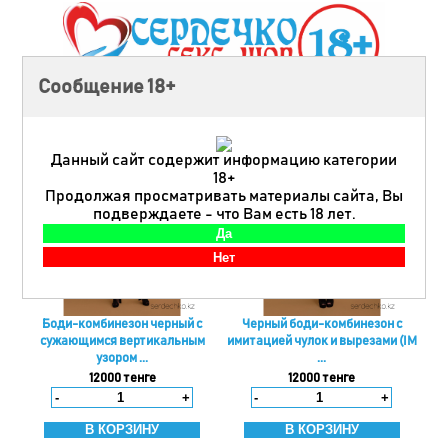
Сообщение 18+
Главная
|
Эротическое бельё для женщин
| Боди-комбинезоны
Данный сайт содержит информацию категории
18+
Продолжая просматривать материалы сайта, Вы
подверждаете - что Вам есть 18 лет.
Боди-комбинезон черный с
Черный боди-комбинезон с
сужающимся вертикальным
имитацией чулок и вырезами (IM
узором ...
...
12000 тенге
12000 тенге
-
+
-
+