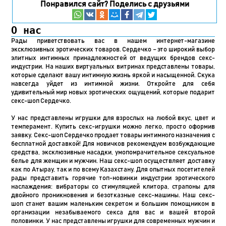
Понравился сайт? Поделись с друзьями
О нас
Рады приветствовать вас в нашем интернет-магазине
эксклюзивных эротических товаров. Сердечко – это широкий выбор
элитных интимных принадлежностей от ведущих брендов секс-
индустрии. На наших виртуальных витринах представлены товары,
которые сделают вашу интимную жизнь яркой и насыщенной. Скука
навсегда уйдет из интимной жизни. Откройте для себя
удивительный мир новых эротических ощущений, которые подарит
секс-шоп Сердечко.
У нас представлены игрушки для взрослых на любой вкус, цвет и
темперамент. Купить секс-игрушки можно легко, просто оформив
заявку. Секс-шоп Сердечко продает товары интимного назначения с
бесплатной доставкой! Для новичков рекомендуем возбуждающие
средства, эксклюзивные насадки, умопомрачительное сексуальное
белье для женщин и мужчин. Наш секс-шоп осуществляет доставку
как по Атырау, так и по всему Казахстану. Для опытных посетителей
рады представить горячие топ-новинки индустрии эротического
наслаждения: вибраторы со стимуляцией клитора, страпоны для
двойного проникновения и безотказные секс-машины. Наш секс-
шоп станет вашим маленьким секретом и большим помощником в
организации незабываемого секса для вас и вашей второй
половинки. У нас представлены игрушки для современных мужчин и