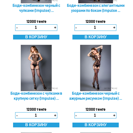
Боди-комбинезон черный с
Боди-комбинезон с элегантными
чулками (Impulse) ...
узорами по бокам (Impulse ...
12000 тенге
12000 тенге
-
+
-
+
×
×
Авторизация / Регистрация
Добавить товар в корзину
Боди-комбинезон с чулками в
Боди-комбинезон черный с
крупную сетку (Impulse) ...
ажурным рисунком (Impulse) ...
Авторизация
Регистрация
12000 тенге
12000 тенге
-
+
-
+
|
Забыл пароль?