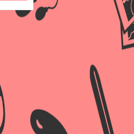
×
×
×