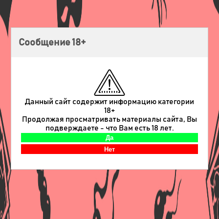
Сообщение 18+
Данный сайт содержит информацию категории
18+
Продолжая просматривать материалы сайта, Вы
подверждаете - что Вам есть 18 лет.
Previous
Next