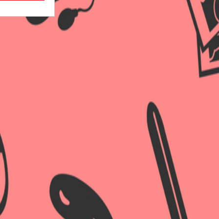
×
×
×