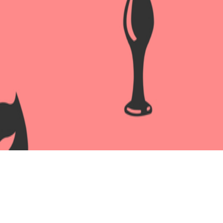
Реалистичный фаллоимитат
Артикул:
613607.