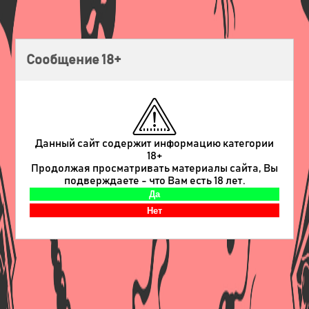
Сообщение 18+
Данный сайт содержит информацию категории
18+
Продолжая просматривать материалы сайта, Вы
подверждаете - что Вам есть 18 лет.
Previous
Next