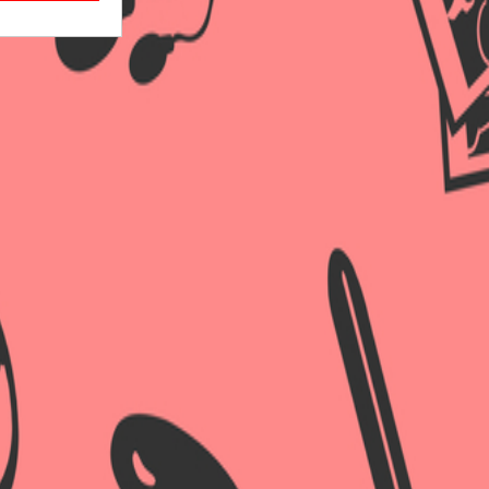
×
×
×