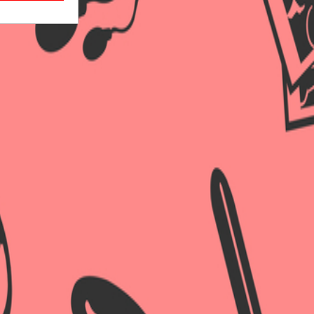
×
×
×