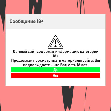
Сообщение 18+
Данный сайт содержит информацию категории
18+
Продолжая просматривать материалы сайта, Вы
подверждаете - что Вам есть 18 лет.
Previous
Next