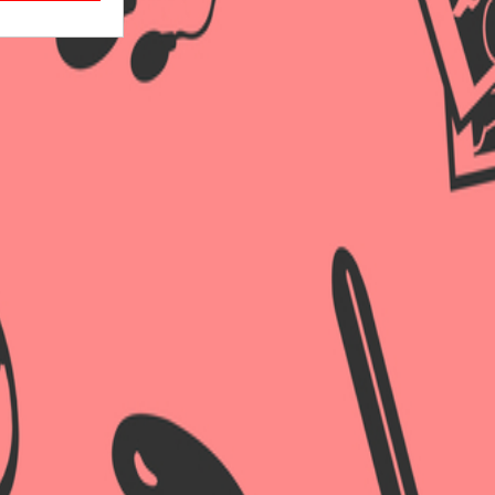
×
×
×