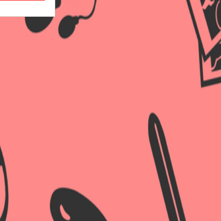
×
×
×