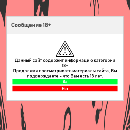
Сообщение 18+
Данный сайт содержит информацию категории
18+
Продолжая просматривать материалы сайта, Вы
подверждаете - что Вам есть 18 лет.
Previous
Next