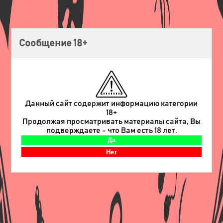
Сообщение 18+
Данный сайт содержит информацию категории
18+
Продолжая просматривать материалы сайта, Вы
подверждаете - что Вам есть 18 лет.
Previous
Next