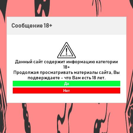
Сообщение 18+
Данный сайт содержит информацию категории
18+
Продолжая просматривать материалы сайта, Вы
подверждаете - что Вам есть 18 лет.
Previous
Next