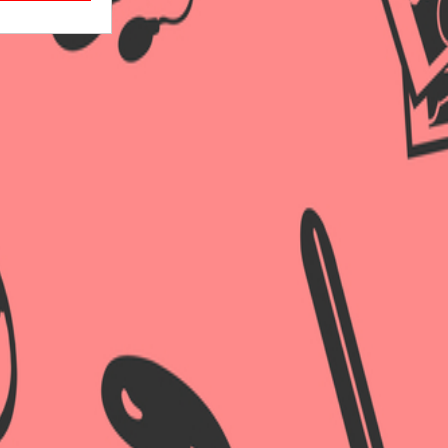
×
×
×