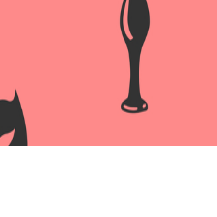
Жевательная резинке в открыт
Артикул:
10071319.