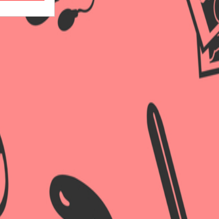
×
×
×