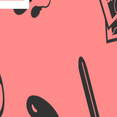
×
×
×