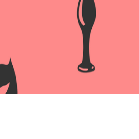
Насадка на пенис Preetty Lo
Артикул:
BI-026250.