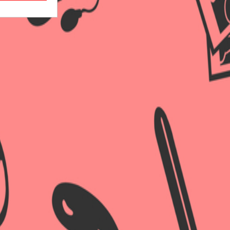
×
×
×