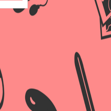
×
×
×