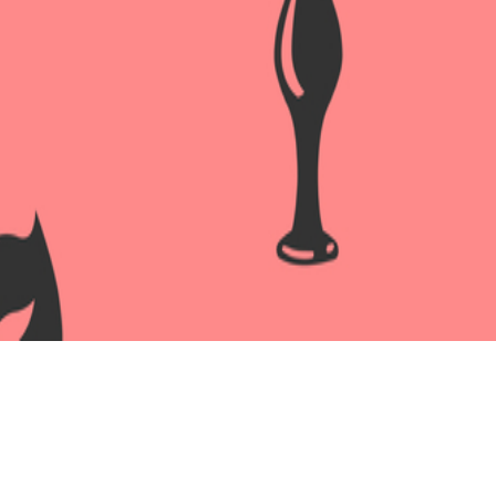
МАСТУРБАТОР вес 448 г, L 160
Артикул:
BM-009236N.