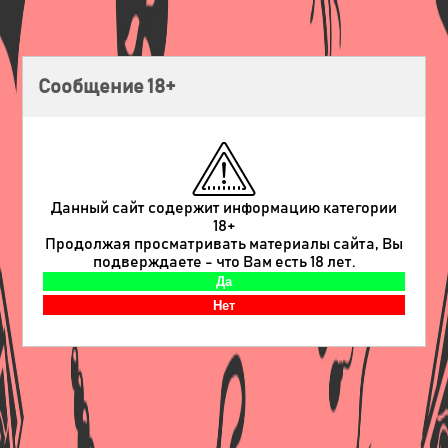
Сообщение 18+
Данный сайт содержит информацию категории
18+
Продолжая просматривать материалы сайта, Вы
подверждаете - что Вам есть 18 лет.
Previous
Next