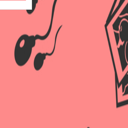
×
×
×