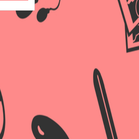
×
×
×