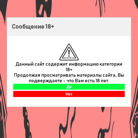
Сообщение 18+
Данный сайт содержит информацию категории
18+
Продолжая просматривать материалы сайта, Вы
подверждаете - что Вам есть 18 лет.
Previous
Next