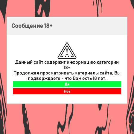
Сообщение 18+
Данный сайт содержит информацию категории
18+
Продолжая просматривать материалы сайта, Вы
подверждаете - что Вам есть 18 лет.
Previous
Next