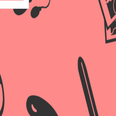
×
×
×