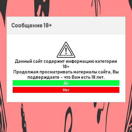
Сообщение 18+
Данный сайт содержит информацию категории
18+
Продолжая просматривать материалы сайта, Вы
подверждаете - что Вам есть 18 лет.
Previous
Next