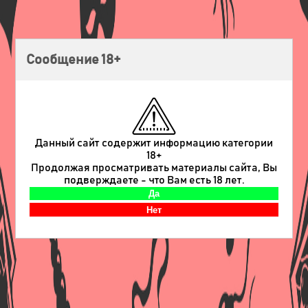
Сообщение 18+
Данный сайт содержит информацию категории
18+
Продолжая просматривать материалы сайта, Вы
подверждаете - что Вам есть 18 лет.
Previous
Next