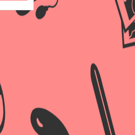
×
×
×